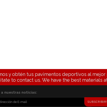
nos y obtén tus pavimentos deportivos al mejor 
itate to contact us. We have the best materials at
a nuestras noticias:
SUBSCRIBIR