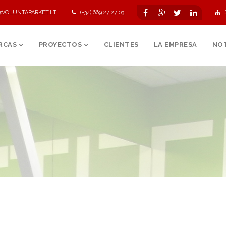
@VOLUNTAPARKET.LT
(+34) 669 27 27 03
RCAS
PROYECTOS
CLIENTES
LA EMPRESA
NOT