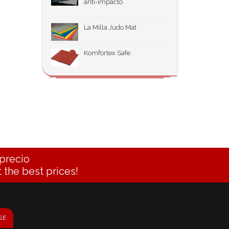
anti-impacto
La Milla Judo Mat
Komfortex Safe
precio
 the best prices!
SE