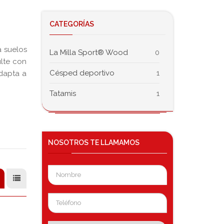
CATEGORÍAS
a suelos
La Milla Sport® Wood
0
ulte con
Césped deportivo
1
dapta a
Tatamis
1
NOSOTROS
TE LLAMAMOS