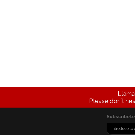
Lláma
Please don´t hes
Subscribete 