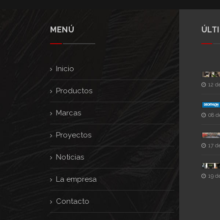
MENÚ
ÚLT
Inicio
12 d
Productos
Marcas
08 d
Proyectos
17 d
Noticias
19 d
La empresa
Contacto