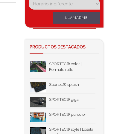
LLAMADME
PRODUCTOS DESTACADOS
SPORTEC® color |
Formato rollo
Sportec® splash
SPORTEC® giga
SPORTEC® purcolor
SPORTEC® style | Loseta