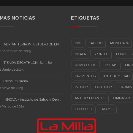
IMAS NOTICIAS
ETIQUETAS
PVC
CAUCHO
MONOCAPA
ADRÍAN TERRÓN, ESTUDIO DE ENTRENAMIENTO PERSONAL
e Setiembre de 2025
BICAPA
SPORTEC
EUROFLE
TIENDA DECATHLON, Sant Boi
KOMFORTEX
LOSETAS
LIN
e Junio de 2025
PAVIMENTOS
ANTI-HUMEDAD
CrossFit Girona
INDOOR
OUTDOOR
BADMIN
e Mayo de 2025
ANTIDESLIZANTES
GIMNASIOS
INNOVA - instituto de Salud y Deporte
e Marzo de 2025
FLOOR-FIT
TATAMIS