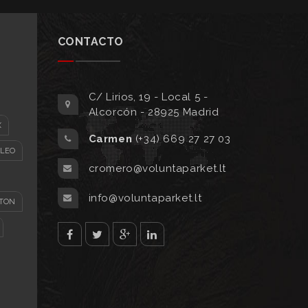
CONTACTO
C/ Lirios, 19 - Local 5 -
Alcorcón - 28925 Madrid
X
Carmen
(+34) 669 27 27 03
ÓLEO
cromero@voluntaparket.lt
info@voluntaparket.lt
TON
facebook
twitter
Google
Linked
plus
in