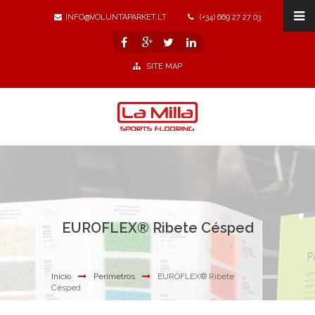
INFO@VOLUNTAPARKET.LT
(+34) 669 27 27 03
SITE MAP
EUROFLEX® Ribete Césped
Inicio
Perímetros
EUROFLEX® Ribete
Césped