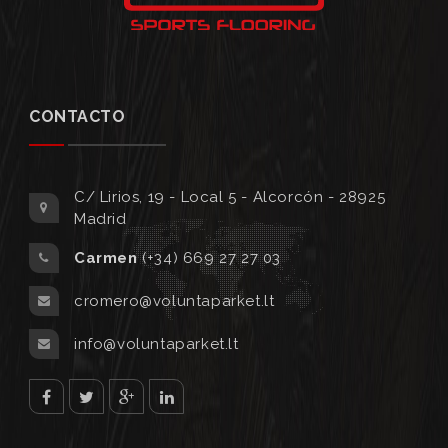
CONTACTO
C/ Lirios, 19 - Local 5 - Alcorcón - 28925
Madrid
Carmen
(+34) 669 27 27 03
cromero@voluntaparket.lt
info@voluntaparket.lt
facebook
twitter
Google
Linked