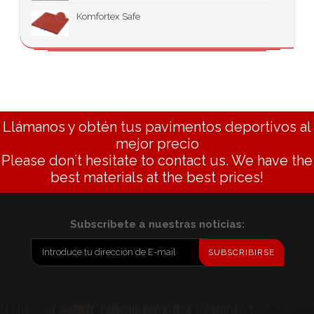
Komfortex Safe
Llámanos y obtén tus pavimentos deportivos al
mejor precio
Please don´t hesitate to contact us. We have the
best materials at the best prices!
Subscribete a nuestras noticias:
SUBSCRIBIRSE