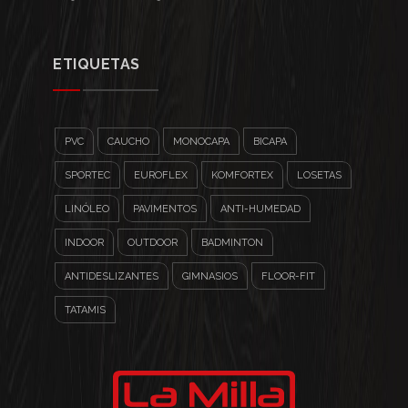
ETIQUETAS
PVC
CAUCHO
MONOCAPA
BICAPA
SPORTEC
EUROFLEX
KOMFORTEX
LOSETAS
LINÓLEO
PAVIMENTOS
ANTI-HUMEDAD
INDOOR
OUTDOOR
BADMINTON
ANTIDESLIZANTES
GIMNASIOS
FLOOR-FIT
TATAMIS