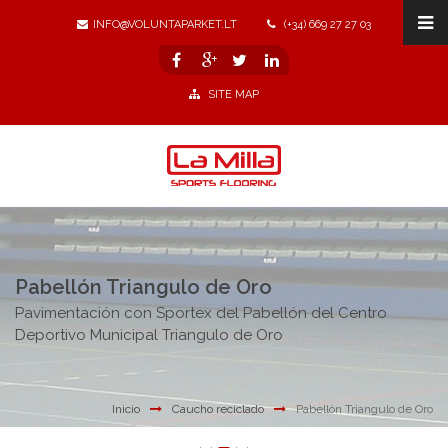
INFO@VOLUNTAPARKET.LT
(+34) 669 27 27 03
SITE MAP
Pabellón Triangulo de Oro
Pavimentación con Sportex del Pabellón del Centro
Deportivo Municipal Triangulo de Oro
Inicio
Caucho reciclado
Pabellón Triangulo de Oro