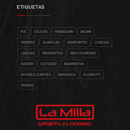
ETIQUETAS
PVC
CAUCHO
MONOCAPA
BICAPA
SPORTEC
EUROFLEX
KOMFORTEX
LOSETAS
LINÓLEO
PAVIMENTOS
ANTI-HUMEDAD
INDOOR
OUTDOOR
BADMINTON
ANTIDESLIZANTES
GIMNASIOS
FLOOR-FIT
TATAMIS