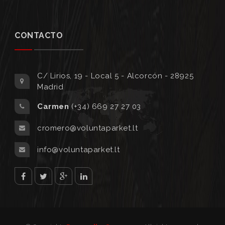
CONTACTO
C/ Lirios, 19 - Local 5 - Alcorcón - 28925
Madrid
Carmen
(+34) 669 27 27 03
cromero@voluntaparket.lt
info@voluntaparket.lt
facebook
twitter
Google
Linked
plus
in