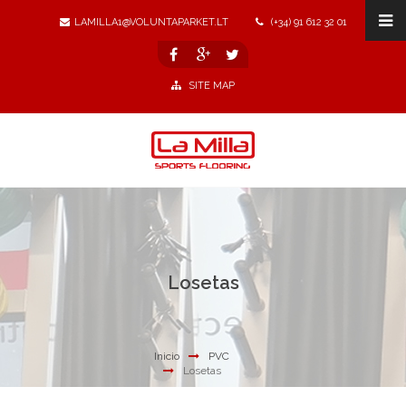
LAMILLA1@VOLUNTAPARKET.LT
(+34) 91 612 32 01
SITE MAP
Losetas
Inicio
PVC
Losetas