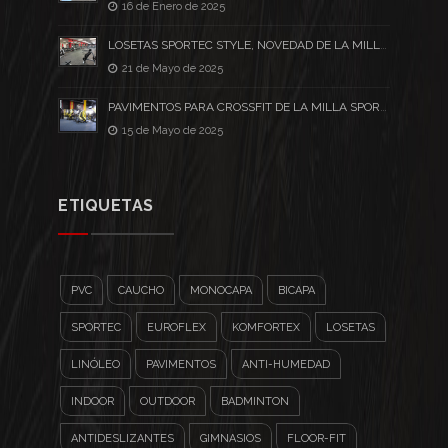
16 de Enero de 2025
LOSETAS SPORTEC STYLE, NOVEDAD DE LA MILLA SPORT PARA CROSSFIT Y ZONAS ...
21 de Mayo de 2025
PAVIMENTOS PARA CROSSFIT DE LA MILLA SPORT, ELEGIDOS POR LOS CLIENTES MAS ...
15 de Mayo de 2025
ETIQUETAS
PVC
CAUCHO
MONOCAPA
BICAPA
SPORTEC
EUROFLEX
KOMFORTEX
LOSETAS
LINÓLEO
PAVIMENTOS
ANTI-HUMEDAD
INDOOR
OUTDOOR
BADMINTON
ANTIDESLIZANTES
GIMNASIOS
FLOOR-FIT