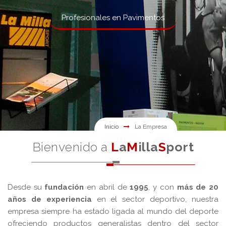
Profesionales en Pavimentos
Inicio
La Empresa
Bienvenido a
L
a
M
illa
S
port
Desde su
fundación
en abril de
1995
, y con
más de 20
años de experiencia
en el sector deportivo, nuestra
empresa siempre ha estado ligada al mundo del deporte
ofreciendo productos generalistas dentro del sector