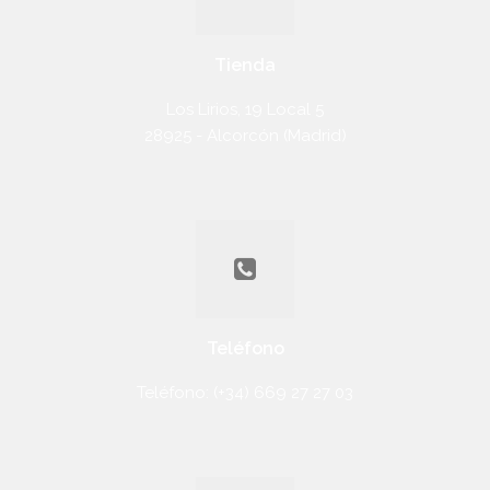
Tienda
Los Lirios, 19 Local 5
28925 - Alcorcón (Madrid)
Teléfono
Teléfono: (+34) 669 27 27 03