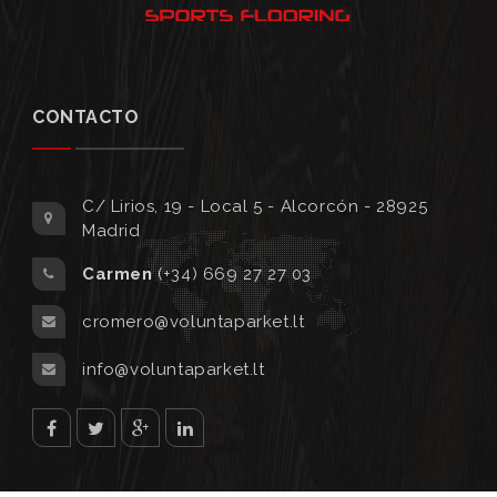
CONTACTO
C/ Lirios, 19 - Local 5 - Alcorcón - 28925
Madrid
Carmen
(+34) 669 27 27 03
cromero@voluntaparket.lt
info@voluntaparket.lt
facebook
twitter
Google
Linked