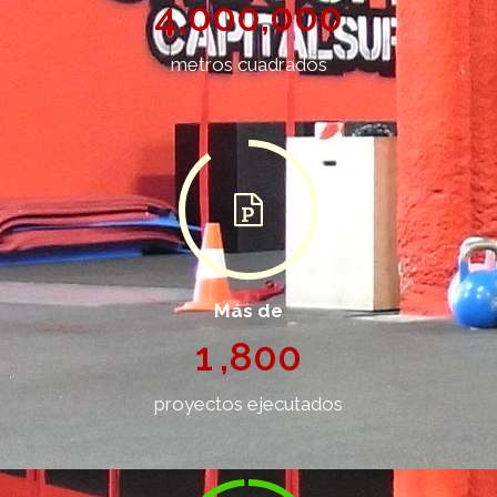
4
,
0
0
0
,
0
0
0
metros cuadrados
Más de
1
,
8
0
0
proyectos ejecutados