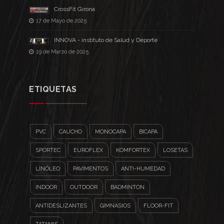
CrossFit Girona
17 de Mayo de 2025
INNOVA - instituto de Salud y Deporte
19 de Marzo de 2025
ETIQUETAS
PVC
CAUCHO
MONOCAPA
BICAPA
SPORTEC
EUROFLEX
KOMFORTEX
LOSETAS
LINÓLEO
PAVIMENTOS
ANTI-HUMEDAD
INDOOR
OUTDOOR
BADMINTON
ANTIDESLIZANTES
GIMNASIOS
FLOOR-FIT