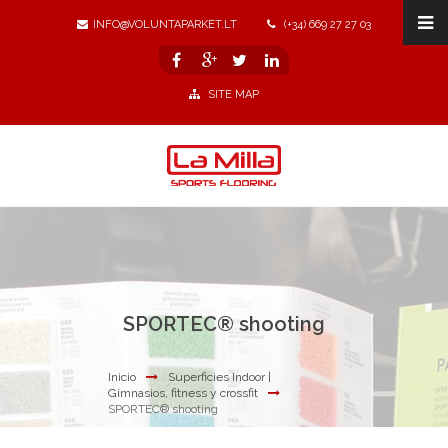
INFO@VOLUNTAPARKET.LT
(+34) 669 27 27 03
SITE MAP
SPORTEC® shooting
Inicio
Superficies Indoor |
Gimnasios, fitness y crossfit
SPORTEC® shooting