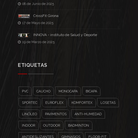
08 de Junio de 2025
CrossFit Girona
17 de Mayo de 2025
INNOVA - instituto de Salud y Deporte
19 de Marzo de 2025
ETIQUETAS
PVC
CAUCHO
MONOCAPA
BICAPA
SPORTEC
EUROFLEX
KOMFORTEX
LOSETAS
LINÓLEO
PAVIMENTOS
ANTI-HUMEDAD
INDOOR
OUTDOOR
BADMINTON
ANTIDESLIZANTES
GIMNASIOS
FLOOR-FIT