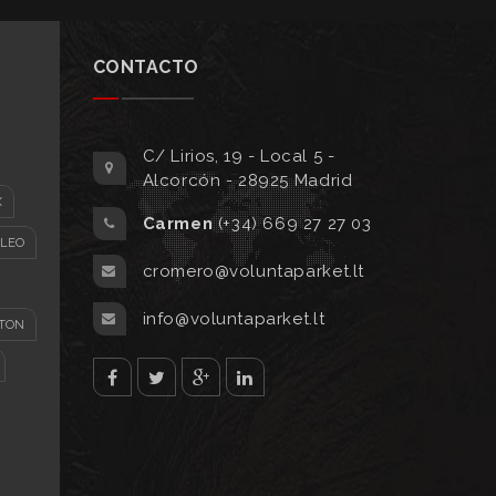
CONTACTO
C/ Lirios, 19 - Local 5 -
Alcorcón - 28925 Madrid
X
Carmen
(+34) 669 27 27 03
ÓLEO
cromero@voluntaparket.lt
info@voluntaparket.lt
TON
facebook
twitter
Google
Linked
plus
in