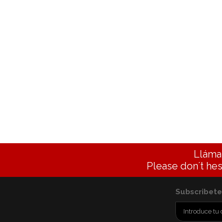
Lláma
Please don´t hes
Subscribete 