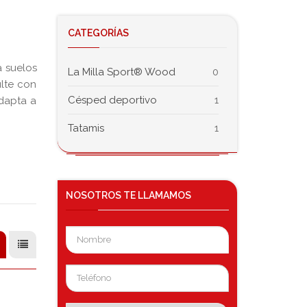
CATEGORÍAS
a suelos
La Milla Sport® Wood
0
ulte con
Césped deportivo
1
dapta a
Tatamis
1
NOSOTROS
TE LLAMAMOS