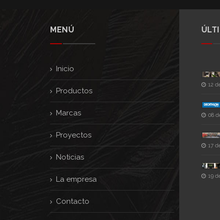
MENÚ
ÚLT
Inicio
12 d
Productos
Marcas
08 d
Proyectos
17 d
Noticias
19 d
La empresa
Contacto