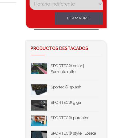
LLAMADME
PRODUCTOS DESTACADOS
SPORTEC® color |
Formato rollo
Sportec® splash
SPORTEC® giga
SPORTEC® purcolor
SPORTEC® style | Loseta