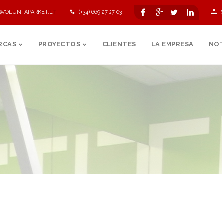
@VOLUNTAPARKET.LT
(+34) 669 27 27 03
RCAS
PROYECTOS
CLIENTES
LA EMPRESA
NOT