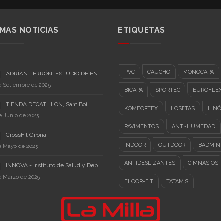
IMAS NOTICIAS
ETIQUETAS
PVC
CAUCHO
MONOCAPA
ADRÍAN TERRÓN, ESTUDIO DE ENTRENAMIENTO PERSONAL
e Setiembre de 2025
BICAPA
SPORTEC
EUROFLE
TIENDA DECATHLON, Sant Boi
KOMFORTEX
LOSETAS
LIN
e Junio de 2025
PAVIMENTOS
ANTI-HUMEDAD
CrossFit Girona
INDOOR
OUTDOOR
BADMIN
e Mayo de 2025
ANTIDESLIZANTES
GIMNASIOS
INNOVA - instituto de Salud y Deporte
e Marzo de 2025
FLOOR-FIT
TATAMIS