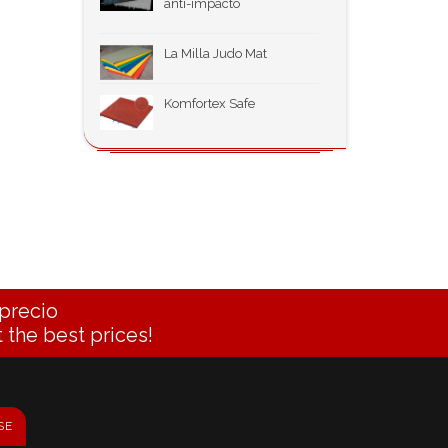
anti-impacto
La Milla Judo Mat
Komfortex Safe
precio
 the best prices!
SE