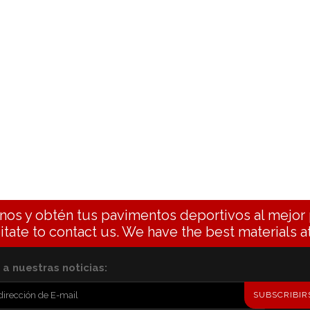
nos y obtén tus pavimentos deportivos al mejor 
itate to contact us. We have the best materials at
a nuestras noticias:
SUBSCRIBIR