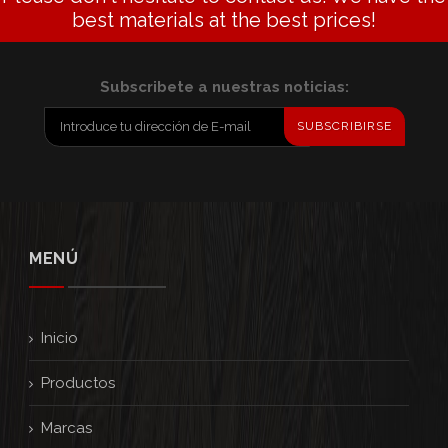
best materials at the best prices!
tamaño.
Subscribete a nuestras noticias:
SUBSCRIBIRSE
MENÚ
Inicio
Productos
Marcas