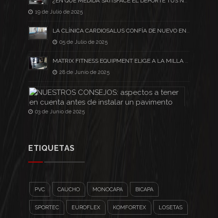
¿EN QUÉ MEDIDA SATISFACE EL DEPORTE TUS NECESIDADES PSICOLÓGICAS?
19 de Julio de 2025
LA CLÍNICA CARDIOSALUS CONFÍA DE NUEVO EN NUESTRO PAVIMENTO SPORTEC®
05 de Julio de 2025
MATRIX FITNESS EQUIPMENT ELIGE A LA MILLA SPORT
28 de Junio de 2025
NUESTROS C
03 de Junio de 2025
ETIQUETAS
PVC
CAUCHO
MONOCAPA
BICAPA
SPORTEC
EUROFLEX
KOMFORTEX
LOSETAS